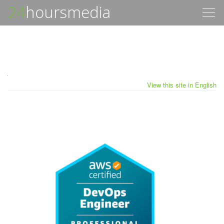
24
hoursmedia
Togg
navig
View this site in English