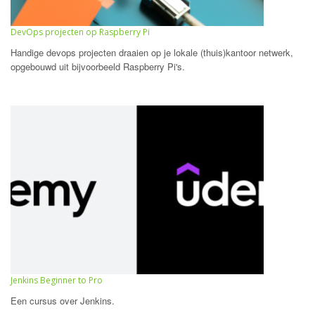
DevOps projecten op Raspberry Pi
Handige devops projecten draaien op je lokale (thuis)kantoor netwerk,
opgebouwd uit bijvoorbeeld Raspberry Pi's.
Jenkins Beginner to Pro
Een cursus over Jenkins.