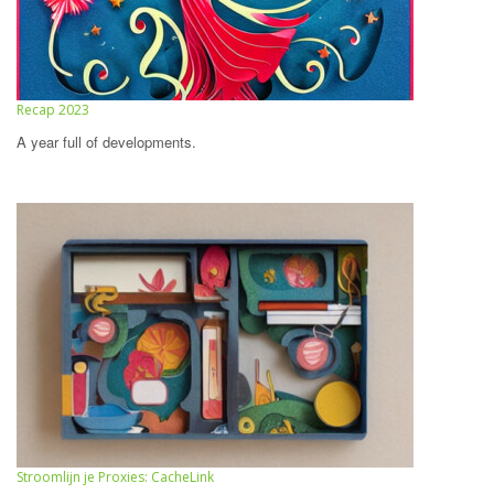
Recap 2023
A year full of developments.
Stroomlijn je Proxies: CacheLink