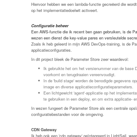
Hiervoor hebben we een lambda-functie gecreëerd die wordt u
op het implementatiedoelwit activeert.
Configuratie beheer
Een AWS-functie die ik recent ben gaan gebruiken, is de 
wezen een dienst die key-value pares en versleutelde secre
Zoals ik heb geleerd in mijn AWS DevOps-training, is de Pa
applicatieconfiguraties.
In dit project bleek de Parameter Store zeer waardevol:
Ik gebruikte het om het versienummer van de base D
voorkomt en terugdraaien vereenvoudigt.
In de 'build stage' worden de benodigde gegevens op
image en diverse applicatieconfiguratieparameters.
Een lichtgewicht 'agent'-applicatie op het implemen
te gebruiken in een deploy, en om extra applicatie- e
In wezen fungeert de Parameter Store als een centrale opsl
configuratiebestanden voor de omgeving.
CDN Gateway
Ik heb ook een 'cdn gateway' geïntegreerd in LightSail, wa