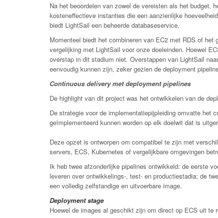
Na het beoordelen van zowel de vereisten als het budget, 
kosteneffectieve instanties die een aanzienlijke hoeveelhe
biedt LightSail een beheerde databaseservice.
Momenteel biedt het combineren van EC2 met RDS of het ge
vergelijking met LightSail voor onze doeleinden. Hoewel ECS
overstap in dit stadium niet. Overstappen van LightSail na
eenvoudig kunnen zijn, zeker gezien de deployment pipelines 
Continuous delivery met deployment pipelines
De highlight van dit project was het ontwikkelen van de d
De strategie voor de implementatiepijpleiding omvatte het 
geïmplementeerd kunnen worden op elk doelwit dat is uitger
Deze opzet is ontworpen om compatibel te zijn met versch
servers, ECS, Kubernetes of vergelijkbare omgevingen betre
Ik heb twee afzonderlijke pipelines ontwikkeld: de eerste vo
leveren over ontwikkelings-, test- en productiestadia; de twe
een volledig zelfstandige en uitvoerbare image.
Deployment stage
Hoewel de images al geschikt zijn om direct op ECS uit te r