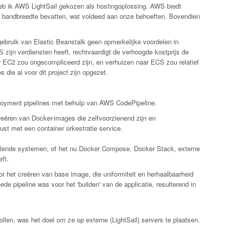
heb ik AWS LightSail gekozen als hostingoplossing. AWS biedt
id bandbreedte bevatten, wat voldeed aan onze behoeften. Bovendien
bruik van Elastic Beanstalk geen opmerkelijke voordelen in
 zijn verdiensten heeft, rechtvaardigt de verhoogde kostprijs de
ar EC2 zou ongecompliceerd zijn, en verhuizen naar ECS zou relatief
die al voor dit project zijn opgezet.
eployment pipelines met behulp van AWS CodePipeline.
creëren van Docker-images die zelfvoorzienend zijn en
ust met een container orkestratie service.
illende systemen, of het nu Docker Compose, Docker Stack, externe
ft.
or het creëren van base image, die uniformiteit en herhaalbaarheid
ede pipeline was voor het 'builden' van de applicatie, resulterend in
ollen, was het doel om ze op externe (LightSail) servers te plaatsen.