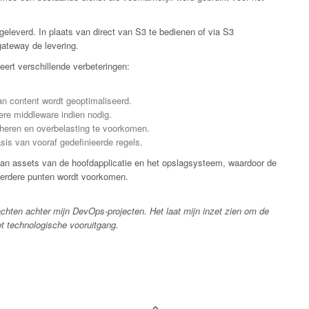
eleverd. In plaats van direct van S3 te bedienen of via S3
ateway de levering.
ert verschillende verbeteringen:
an content wordt geoptimaliseerd.
re middleware indien nodig.
eheren en overbelasting te voorkomen.
sis van vooraf gedefinieerde regels.
van assets van de hoofdapplicatie en het opslagsysteem, waardoor de
eerdere punten wordt voorkomen.
achten achter mijn DevOps-projecten. Het laat mijn inzet zien om de
et technologische vooruitgang.