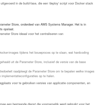
itgevoerd in de build-fase, die een 'deploy' script voor Docker stack
Parameter Store, onderdeel van AWS Systems Manager. Het is in
ts opslaat.
rameter Store ideaal voor het centraliseren van
ocker-images tijdens het bouwproces op te slaan, wat hardcoding
gehaald uit de Parameter Store, inclusief de versie van de base
tatiedoelwit raadpleegt de Parameter Store om te bepalen welke images
n implementatieconfiguraties op te halen.
agplaats voor te gebruiken versies van applicatie componenten, en
armee een bestaande dienst die voornamelijk werd gebruikt voor het