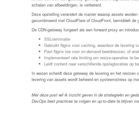
schalen van afbeeldingen, is verbeterd.
Deze opstelling verandert de manier waarop assets worden g
gecombineerd met CloudFlare of CloudFront, bemiddelt de g
De CDN-gateway fungeert als een forward proxy en introduce
SSL-terminatie
Gebruikt Nginx voor caching, waardoor de levering v
Past Nginx toe voor on-demand beeldresizen, of ande
Implementeert rate limiting om resize-operaties te b
Leidt content naar verschillende opslaglocaties op ba
In wezen scheidt deze gateway de levering en het resizen 
levering van assets wordt beheerd en systeemstress op m
Met deze post wil ik inzicht geven in de strategieën en ged
DevOps best practices te volgen en up-to-date te blijven m